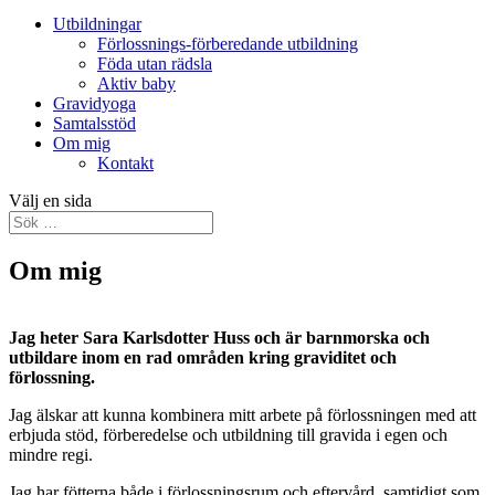
Utbildningar
Förlossnings-förberedande utbildning
Föda utan rädsla
Aktiv baby
Gravidyoga
Samtalsstöd
Om mig
Kontakt
Välj en sida
Om mig
Jag heter Sara Karlsdotter Huss och är barnmorska och
utbildare inom en rad områden kring graviditet och
förlossning.
Jag älskar att kunna kombinera mitt arbete på förlossningen med att
erbjuda stöd, förberedelse och utbildning till gravida i egen och
mindre regi.
Jag har fötterna både i förlossningsrum och eftervård, samtidigt som